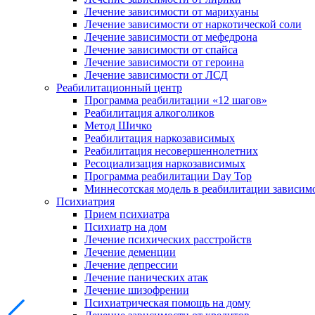
Лечение зависимости от марихуаны
Лечение зависимости от наркотической соли
Лечение зависимости от мефедрона
Лечение зависимости от спайса
Лечение зависимости от героина
Лечение зависимости от ЛСД
Реабилитационный центр
Программа реабилитации «12 шагов»
Реабилитация алкоголиков
Метод Шичко
Реабилитация наркозависимых
Реабилитация несовершеннолетних
Ресоциализация наркозависимых
Программа реабилитации Day Top
Миннесотская модель в реабилитации зависим
Психиатрия
Прием психиатра
Психиатр на дом
Лечение психических расстройств
Лечение деменции
Лечение депрессии
Лечение панических атак
Лечение шизофрении
Психиатрическая помощь на дому