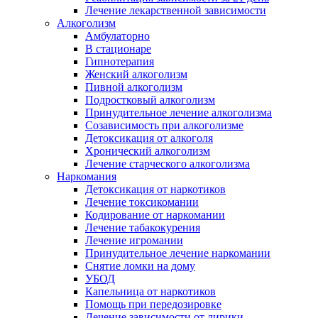
Лечение лекарственной зависимости
Алкоголизм
Амбулаторно
В стационаре
Гипнотерапия
Женский алкоголизм
Пивной алкоголизм
Подростковый алкоголизм
Принудительное лечение алкоголизма
Созависимость при алкоголизме
Детоксикация от алкоголя
Хронический алкоголизм
Лечение старческого алкоголизма
Наркомания
Детоксикация от наркотиков
Лечение токсикомании
Кодирование от наркомании
Лечение табакокурения
Лечение игромании
Принудительное лечение наркомании
Снятие ломки на дому
УБОД
Капельница от наркотиков
Помощь при передозировке
Лечение зависимости от лирики