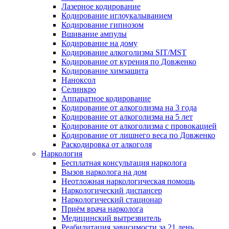
Лазерное кодирование
Кодирование иглоукалыванием
Кодирование гипнозом
Вшивание ампулы
Кодирование на дому
Кодирование алкоголизма SIT/MST
Кодирование от курения по Довженко
Кодирование химзащита
Наноксол
Селинкро
Аппаратное кодирование
Кодирование от алкоголизма на 3 года
Кодирование от алкоголизма на 5 лет
Кодирование от алкоголизма с провокацией
Кодирование от лишнего веса по Довженко
Раскодировка от алкоголя
Наркология
Бесплатная консультация нарколога
Вызов нарколога на дом
Неотложная наркологическая помощь
Наркологический диспансер
Наркологический стационар
Приём врача нарколога
Медицинский вытрезвитель
Реабилитация зависимости за 21 день