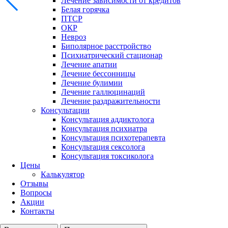
Лечение зависимости от кредитов
Белая горячка
ПТСР
ОКР
Невроз
Биполярное расстройство
Психиатрический стационар
Лечение апатии
Лечение бессонницы
Лечение булимии
Лечение галлюцинаций
Лечение раздражительности
Консультации
Консультация аддиктолога
Консультация психиатра
Консультация психотерапевта
Консультация сексолога
Консультация токсиколога
Цены
Калькулятор
Отзывы
Вопросы
Акции
Контакты