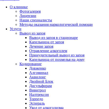
О клинике
Фотогалерея
Лицензии
Наши специалисты
Методы оказания наркологической помощи
Услуги
Вывод из запоя
Вывод из запоя в стационаре
Капельница от запоя
Лечение запоя
Отравление алкоголем
Принудительный вывод из запоя
Капельница от похмелья на дому
Кодирование
Довженко
Алгоминал
Аквилонг
Двойной Блок
Дисульфирам
Вивитрол
Налтрексон
Торпедо
Эспераль
Укол от алкоголизма