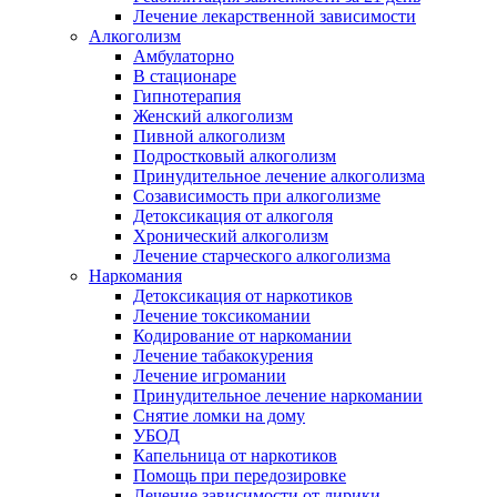
Лечение лекарственной зависимости
Алкоголизм
Амбулаторно
В стационаре
Гипнотерапия
Женский алкоголизм
Пивной алкоголизм
Подростковый алкоголизм
Принудительное лечение алкоголизма
Созависимость при алкоголизме
Детоксикация от алкоголя
Хронический алкоголизм
Лечение старческого алкоголизма
Наркомания
Детоксикация от наркотиков
Лечение токсикомании
Кодирование от наркомании
Лечение табакокурения
Лечение игромании
Принудительное лечение наркомании
Снятие ломки на дому
УБОД
Капельница от наркотиков
Помощь при передозировке
Лечение зависимости от лирики