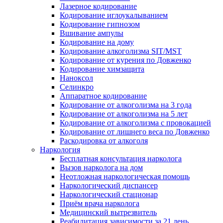
Лазерное кодирование
Кодирование иглоукалыванием
Кодирование гипнозом
Вшивание ампулы
Кодирование на дому
Кодирование алкоголизма SIT/MST
Кодирование от курения по Довженко
Кодирование химзащита
Наноксол
Селинкро
Аппаратное кодирование
Кодирование от алкоголизма на 3 года
Кодирование от алкоголизма на 5 лет
Кодирование от алкоголизма с провокацией
Кодирование от лишнего веса по Довженко
Раскодировка от алкоголя
Наркология
Бесплатная консультация нарколога
Вызов нарколога на дом
Неотложная наркологическая помощь
Наркологический диспансер
Наркологический стационар
Приём врача нарколога
Медицинский вытрезвитель
Реабилитация зависимости за 21 день