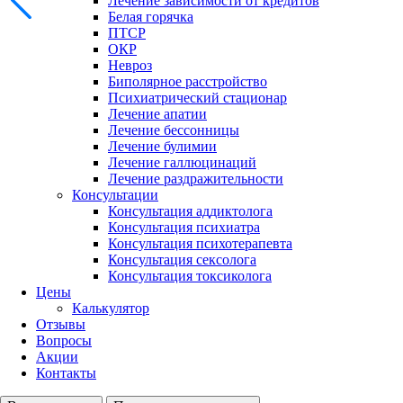
Лечение зависимости от кредитов
Белая горячка
ПТСР
ОКР
Невроз
Биполярное расстройство
Психиатрический стационар
Лечение апатии
Лечение бессонницы
Лечение булимии
Лечение галлюцинаций
Лечение раздражительности
Консультации
Консультация аддиктолога
Консультация психиатра
Консультация психотерапевта
Консультация сексолога
Консультация токсиколога
Цены
Калькулятор
Отзывы
Вопросы
Акции
Контакты