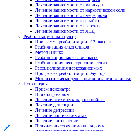
Лечение зависимости от марихуаны
Лечение зависимости от наркотической соли
Лечение зависимости от мефедрона
Лечение зависимости от спайса
Лечение зависимости от героина
Лечение зависимости от ЛСД
Реабилитационный центр
Программа реабилитации «12 шагов»
Реабилитация алкоголиков
Метод Шичко
Реабилитация наркозависимых
Реабилитация несовершеннолетних
Ресоциализация наркозависимых
Программа реабилитации Day Top
Миннесотская модель в реабилитации зависим
Психиатрия
Прием психиатра
Психиатр на дом
Лечение психических расстройств
Лечение деменции
Лечение депрессии
Лечение панических атак
Лечение шизофрении
Психиатрическая помощь на дому