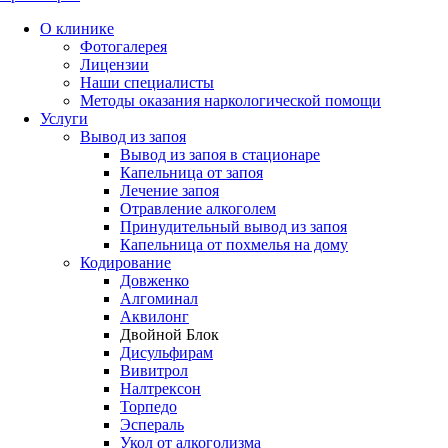
О клинике
Фотогалерея
Лицензии
Наши специалисты
Методы оказания наркологической помощи
Услуги
Вывод из запоя
Вывод из запоя в стационаре
Капельница от запоя
Лечение запоя
Отравление алкоголем
Принудительный вывод из запоя
Капельница от похмелья на дому
Кодирование
Довженко
Алгоминал
Аквилонг
Двойной Блок
Дисульфирам
Вивитрол
Налтрексон
Торпедо
Эспераль
Укол от алкоголизма