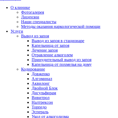
О клинике
Фотогалерея
Лицензии
Наши специалисты
Методы оказания наркологической помощи
Услуги
Вывод из запоя
Вывод из запоя в стационаре
Капельница от запоя
Лечение запоя
Отравление алкоголем
Принудительный вывод из запоя
Капельница от похмелья на дому
Кодирование
Довженко
Алгоминал
Аквилонг
Двойной Блок
Дисульфирам
Вивитрол
Налтрексон
Торпедо
Эспераль
Укол от алкоголизма