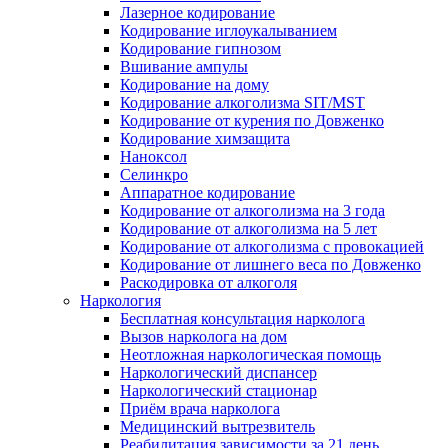
Лазерное кодирование
Кодирование иглоукалыванием
Кодирование гипнозом
Вшивание ампулы
Кодирование на дому
Кодирование алкоголизма SIT/MST
Кодирование от курения по Довженко
Кодирование химзащита
Наноксол
Селинкро
Аппаратное кодирование
Кодирование от алкоголизма на 3 года
Кодирование от алкоголизма на 5 лет
Кодирование от алкоголизма с провокацией
Кодирование от лишнего веса по Довженко
Раскодировка от алкоголя
Наркология
Бесплатная консультация нарколога
Вызов нарколога на дом
Неотложная наркологическая помощь
Наркологический диспансер
Наркологический стационар
Приём врача нарколога
Медицинский вытрезвитель
Реабилитация зависимости за 21 день