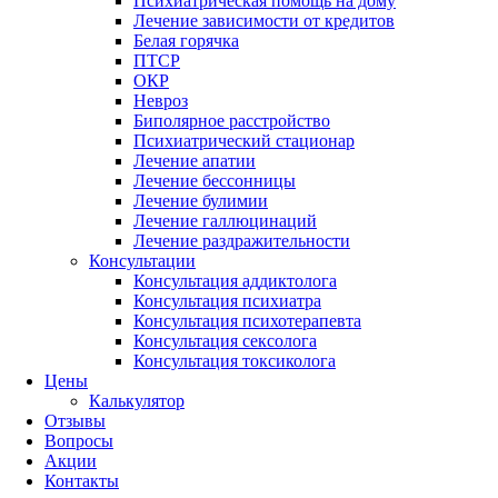
Психиатрическая помощь на дому
Лечение зависимости от кредитов
Белая горячка
ПТСР
ОКР
Невроз
Биполярное расстройство
Психиатрический стационар
Лечение апатии
Лечение бессонницы
Лечение булимии
Лечение галлюцинаций
Лечение раздражительности
Консультации
Консультация аддиктолога
Консультация психиатра
Консультация психотерапевта
Консультация сексолога
Консультация токсиколога
Цены
Калькулятор
Отзывы
Вопросы
Акции
Контакты