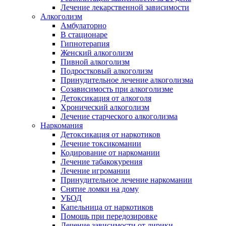
Лечение лекарственной зависимости
Алкоголизм
Амбулаторно
В стационаре
Гипнотерапия
Женский алкоголизм
Пивной алкоголизм
Подростковый алкоголизм
Принудительное лечение алкоголизма
Созависимость при алкоголизме
Детоксикация от алкоголя
Хронический алкоголизм
Лечение старческого алкоголизма
Наркомания
Детоксикация от наркотиков
Лечение токсикомании
Кодирование от наркомании
Лечение табакокурения
Лечение игромании
Принудительное лечение наркомании
Снятие ломки на дому
УБОД
Капельница от наркотиков
Помощь при передозировке
Лечение зависимости от лирики