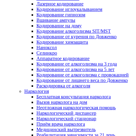
Лазерное кодирование
Кодирование иглоукалыванием
Кодирование гипнозом
Вшивание ампулы
Кодирование на дому
Кодирование алкоголизма SIT/MST
Кодирование от курения по Довженко
Кодирование химзащита
Наноксол
Селинкро
Аппаратное кодирование
Кодирование от алкоголизма на 3 года
Кодирование от алкоголизма на 5 лет
Кодирование от алкоголизма с провокацией
Кодирование от лишнего веса по Довженко
Раскодировка от алкоголя
Наркология
Бесплатная консультация нарколога
Вызов нарколога на дом
Неотложная наркологическая помощь
Наркологический диспансер
Наркологический стационар
Приём врача нарколога
Медицинский вытрезвитель
Реабилитация зависимости за 21 день