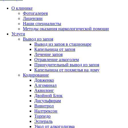
О клинике
Фотогалерея
Лицензии
Наши специалисты
Методы оказания наркологической помощи
Услуги
Вывод из запоя
Вывод из запоя в стационаре
Капельница от запоя
Лечение запоя
Отравление алкоголем
Принудительный вывод из запоя
Капельница от похмелья на дому
Кодирование
Довженко
Алгоминал
Аквилонг
Двойной Блок
Дисульфирам
Вивитрол
Налтрексон
Торпедо
Эспераль
Укол от алкоголизма