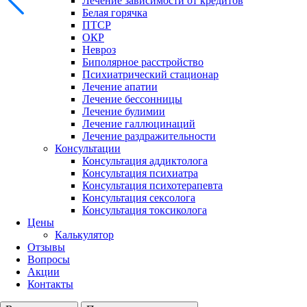
Лечение зависимости от кредитов
Белая горячка
ПТСР
ОКР
Невроз
Биполярное расстройство
Психиатрический стационар
Лечение апатии
Лечение бессонницы
Лечение булимии
Лечение галлюцинаций
Лечение раздражительности
Консультации
Консультация аддиктолога
Консультация психиатра
Консультация психотерапевта
Консультация сексолога
Консультация токсиколога
Цены
Калькулятор
Отзывы
Вопросы
Акции
Контакты