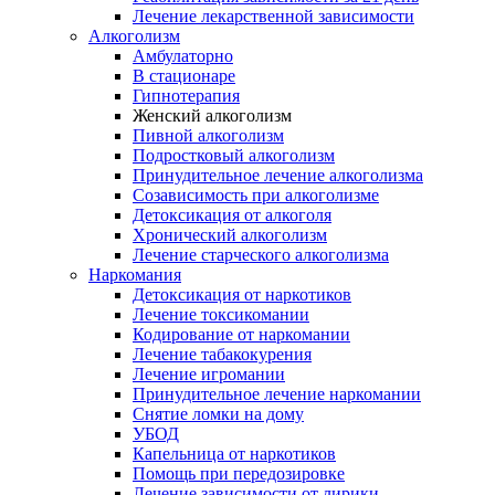
Лечение лекарственной зависимости
Алкоголизм
Амбулаторно
В стационаре
Гипнотерапия
Женский алкоголизм
Пивной алкоголизм
Подростковый алкоголизм
Принудительное лечение алкоголизма
Созависимость при алкоголизме
Детоксикация от алкоголя
Хронический алкоголизм
Лечение старческого алкоголизма
Наркомания
Детоксикация от наркотиков
Лечение токсикомании
Кодирование от наркомании
Лечение табакокурения
Лечение игромании
Принудительное лечение наркомании
Снятие ломки на дому
УБОД
Капельница от наркотиков
Помощь при передозировке
Лечение зависимости от лирики