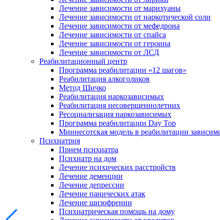
Лечение зависимости от марихуаны
Лечение зависимости от наркотической соли
Лечение зависимости от мефедрона
Лечение зависимости от спайса
Лечение зависимости от героина
Лечение зависимости от ЛСД
Реабилитационный центр
Программа реабилитации «12 шагов»
Реабилитация алкоголиков
Метод Шичко
Реабилитация наркозависимых
Реабилитация несовершеннолетних
Ресоциализация наркозависимых
Программа реабилитации Day Top
Миннесотская модель в реабилитации зависим
Психиатрия
Прием психиатра
Психиатр на дом
Лечение психических расстройств
Лечение деменции
Лечение депрессии
Лечение панических атак
Лечение шизофрении
Психиатрическая помощь на дому