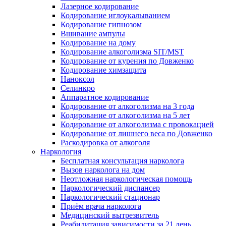
Лазерное кодирование
Кодирование иглоукалыванием
Кодирование гипнозом
Вшивание ампулы
Кодирование на дому
Кодирование алкоголизма SIT/MST
Кодирование от курения по Довженко
Кодирование химзащита
Наноксол
Селинкро
Аппаратное кодирование
Кодирование от алкоголизма на 3 года
Кодирование от алкоголизма на 5 лет
Кодирование от алкоголизма с провокацией
Кодирование от лишнего веса по Довженко
Раскодировка от алкоголя
Наркология
Бесплатная консультация нарколога
Вызов нарколога на дом
Неотложная наркологическая помощь
Наркологический диспансер
Наркологический стационар
Приём врача нарколога
Медицинский вытрезвитель
Реабилитация зависимости за 21 день