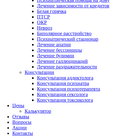
Психиатрическая помощь на дому
Лечение зависимости от кредитов
Белая горячка
ПТСР
ОКР
Невроз
Биполярное расстройство
Психиатрический стационар
Лечение апатии
Лечение бессонницы
Лечение булимии
Лечение галлюцинаций
Лечение раздражительности
Консультации
Консультация аддиктолога
Консультация психиатра
Консультация психотерапевта
Консультация сексолога
Консультация токсиколога
Цены
Калькулятор
Отзывы
Вопросы
Акции
Контакты