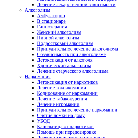
Лечение лекарственной зависимости
Алкоголизм
Амбулаторно
В стационаре
Гипнотерапия
Женский алкоголизм
Пивной алкоголизм
Подростковый алкоголизм
Принудительное лечение алкоголизма
Созависимость при алкоголизме
Детоксикация от алкоголя
Хронический алкоголизм
Лечение старческого алкоголизма
Наркомания
Детоксикация от наркотиков
Лечение токсикомании
Кодирование от наркомании
Лечение табакокурения
Лечение игромании
Принудительное лечение наркомании
Снятие ломки на дому
УБОД
Капельница от наркотиков
Помощь при передозировке
Лечение зависимости от лирики