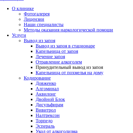
О клинике
Фотогалерея
Лицензии
Наши специалисты
Методы оказания наркологической помощи
Услуги
Вывод из запоя
Вывод из запоя в стационаре
Капельница от запоя
Лечение запоя
Отравление алкоголем
Принудительный вывод из запоя
Капельница от похмелья на дому
Кодирование
Довженко
Алгоминал
Аквилонг
Двойной Блок
Дисульфирам
Вивитрол
Налтрексон
Торпедо
Эспераль
Укол от алкоголизма