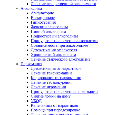
Лечение лекарственной зависимости
Алкоголизм
Амбулаторно
В стационаре
Гипнотерапия
Женский алкоголизм
Пивной алкоголизм
Подростковый алкоголизм
Принудительное лечение алкоголизма
Созависимость при алкоголизме
Детоксикация от алкоголя
Хронический алкоголизм
Лечение старческого алкоголизма
Наркомания
Детоксикация от наркотиков
Лечение токсикомании
Кодирование от наркомании
Лечение табакокурения
Лечение игромании
Принудительное лечение наркомании
Снятие ломки на дому
УБОД
Капельница от наркотиков
Помощь при передозировке
Лечение зависимости от лирики