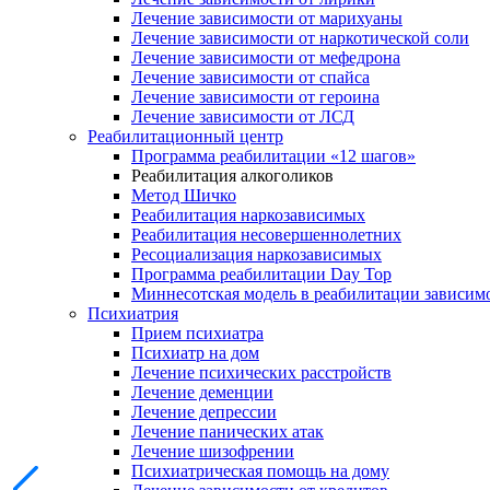
Лечение зависимости от марихуаны
Лечение зависимости от наркотической соли
Лечение зависимости от мефедрона
Лечение зависимости от спайса
Лечение зависимости от героина
Лечение зависимости от ЛСД
Реабилитационный центр
Программа реабилитации «12 шагов»
Реабилитация алкоголиков
Метод Шичко
Реабилитация наркозависимых
Реабилитация несовершеннолетних
Ресоциализация наркозависимых
Программа реабилитации Day Top
Миннесотская модель в реабилитации зависим
Психиатрия
Прием психиатра
Психиатр на дом
Лечение психических расстройств
Лечение деменции
Лечение депрессии
Лечение панических атак
Лечение шизофрении
Психиатрическая помощь на дому