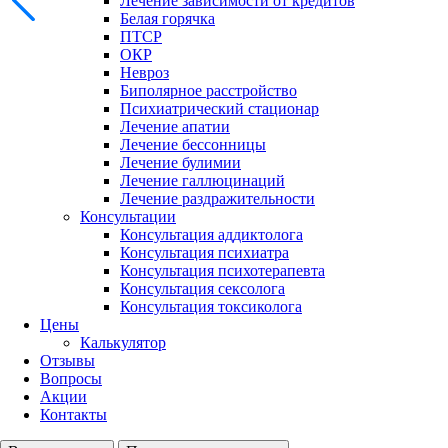
Лечение зависимости от кредитов
Белая горячка
ПТСР
ОКР
Невроз
Биполярное расстройство
Психиатрический стационар
Лечение апатии
Лечение бессонницы
Лечение булимии
Лечение галлюцинаций
Лечение раздражительности
Консультации
Консультация аддиктолога
Консультация психиатра
Консультация психотерапевта
Консультация сексолога
Консультация токсиколога
Цены
Калькулятор
Отзывы
Вопросы
Акции
Контакты