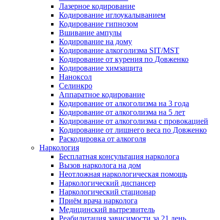
Лазерное кодирование
Кодирование иглоукалыванием
Кодирование гипнозом
Вшивание ампулы
Кодирование на дому
Кодирование алкоголизма SIT/MST
Кодирование от курения по Довженко
Кодирование химзащита
Наноксол
Селинкро
Аппаратное кодирование
Кодирование от алкоголизма на 3 года
Кодирование от алкоголизма на 5 лет
Кодирование от алкоголизма с провокацией
Кодирование от лишнего веса по Довженко
Раскодировка от алкоголя
Наркология
Бесплатная консультация нарколога
Вызов нарколога на дом
Неотложная наркологическая помощь
Наркологический диспансер
Наркологический стационар
Приём врача нарколога
Медицинский вытрезвитель
Реабилитация зависимости за 21 день