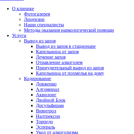
О клинике
Фотогалерея
Лицензии
Наши специалисты
Методы оказания наркологической помощи
Услуги
Вывод из запоя
Вывод из запоя в стационаре
Капельница от запоя
Лечение запоя
Отравление алкоголем
Принудительный вывод из запоя
Капельница от похмелья на дому
Кодирование
Довженко
Алгоминал
Аквилонг
Двойной Блок
Дисульфирам
Вивитрол
Налтрексон
Торпедо
Эспераль
Укол от алкоголизма