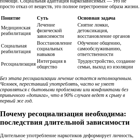
помощи. Социальная адаптация наркозависимых — это не
просто отказ от веществ, это полное перестроение образа жизни.
Понятие
Суть
Основная задача
Лечение
Снятие ломки,
Медицинская
физической
детоксикация,
реабилитация
зависимости
восстановление органов
Восстановление
Обучение общению,
Социальная
социальных
самообслуживанию,
реабилитация
навыков
ответственности
Интеграция в
Трудоустройство, создание
Ресоциализация
общество
семьи, выход из изоляции
Без этапа ресоциализации лечение остается неполноценным.
Человек, переставший употреблять, часто не умеет
справляться с бытовыми проблемами или конфликтами без
привычного «допинга», что в 90% случаев ведет к срыву в
первый же год.
Почему ресоциализация необходима:
последствия длительной зависимости
Длительное употребление наркотиков деформирует личность,