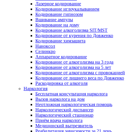
Лазерное кодирование
Кодирование иглоукалыванием
Кодирование гипнозом
Вшивание ампулы
Кодирование на дому
Кодирование алкоголизма SIT/MST
Кодирование от курения по Довженко
Кодирование химзащита
Наноксол
Селинкро
Аппаратное кодирование
Кодирование от алкоголизма на 3 года
Кодирование от алкоголизма на 5 лет
Кодирование от алкоголизма с провокацией
Кодирование от лишнего веса по Довженко
Раскодировка от алкоголя
Наркология
Бесплатная консультация нарколога
Вызов нарколога на дом
Неотложная наркологическая помощь
Наркологический диспансер
Наркологический стационар
Приём врача нарколога
Медицинский вытрезвитель
Реабилитация зависимости за 21 день