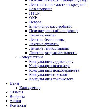
Психиатрическая помощь на дому
Лечение зависимости от кредитов
Белая горячка
ПТСР
ОКР
Невроз
Биполярное расстройство
Психиатрический стационар
Лечение апатии
Лечение бессонницы
Лечение булимии
Лечение галлюцинаций
Лечение раздражительности
Консультации
Консультация аддиктолога
Консультация психиатра
Консультация психотерапевта
Консультация сексолога
Консультация токсиколога
Цены
Калькулятор
Отзывы
Вопросы
Акции
Контакты