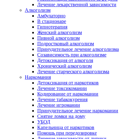
Лечение лекарственной зависимости
Алкоголизм
Амбулаторно
В стационаре
Гипнотерапия
Женский алкоголизм
Пивной алкоголизм
Подростковый алкоголизм
Принудительное лечение алкоголизма
Созависимость при алкоголизме
Детоксикация от алкоголя
Хронический алкоголизм
Лечение старческого алкоголизма
Наркомания
Детоксикация от наркотиков
Лечение токсикомании
Кодирование от наркомании
Лечение табакокурения
Лечение игромании
Принудительное лечение наркомании
Снятие ломки на дому
УБОД
Капельница от наркотиков
Помощь при передозировке
Лечение зависимости от лирики