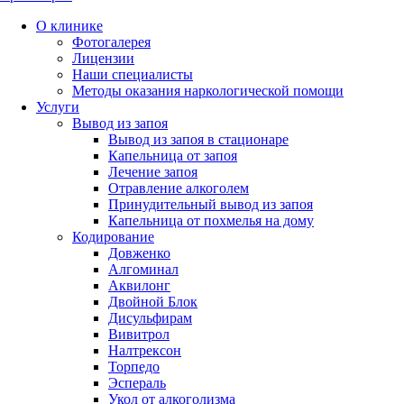
О клинике
Фотогалерея
Лицензии
Наши специалисты
Методы оказания наркологической помощи
Услуги
Вывод из запоя
Вывод из запоя в стационаре
Капельница от запоя
Лечение запоя
Отравление алкоголем
Принудительный вывод из запоя
Капельница от похмелья на дому
Кодирование
Довженко
Алгоминал
Аквилонг
Двойной Блок
Дисульфирам
Вивитрол
Налтрексон
Торпедо
Эспераль
Укол от алкоголизма